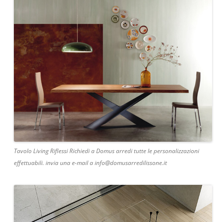
Tavolo Living Riflessi Richiedi a Domus arredi tutte le personalizzazioni
effettuabili. invia una e-mail a info@domusarredilissone.it