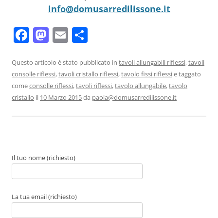
info@domusarredilissone.it
F
M
E
C
a
a
m
o
c
st
ai
n
Questo articolo è stato pubblicato in
tavoli allungabili riflessi
,
tavoli
consolle riflessi
,
tavoli cristallo riflessi
,
tavolo fissi riflessi
e taggato
e
o
l
di
come
consolle riflessi
,
tavoli riflessi
,
tavolo allungabile
,
tavolo
b
d
vi
cristallo
il
10 Marzo 2015
da
paola@domusarredilissone.it
o
o
di
o
n
k
Il tuo nome (richiesto)
La tua email (richiesto)