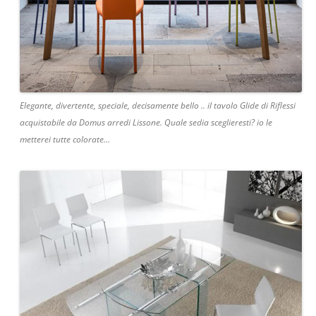
Elegante, divertente, speciale, decisamente bello .. il tavolo Glide di Riflessi
acquistabile da Domus arredi Lissone. Quale sedia sceglieresti? io le
metterei tutte colorate…