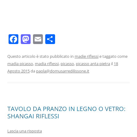
F
M
E
C
a
a
m
o
c
st
ai
n
Questo articolo è stato pubblicato in
madie riflessi
e taggato come
madia picasso
,
madia riflessi
,
picasso
,
picasso anta pietra
il
18
e
o
l
di
Agosto 2015
da
paola@domusarredilissone.it
b
d
vi
o
o
di
o
n
k
TAVOLO DA PRANZO IN LEGNO O VETRO:
SHANGAI RIFLESSI
Lascia una risposta