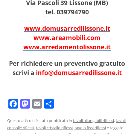
Via Pascoli 39 Lissone (MB)
tel. 039794790
www.domusarredilissone.it
www.areamobili.com
www.arredamentolissone.it
Per richiedere un preventivo gratuito
scrivi a
info@domusarredilissone.it
F
M
E
C
a
a
m
o
c
st
ai
n
Questo articolo è stato pubblicato in
tavoli allungabili riflessi
,
tavoli
consolle riflessi
,
tavoli cristallo riflessi
,
tavolo fissi riflessi
e taggato
e
o
l
di