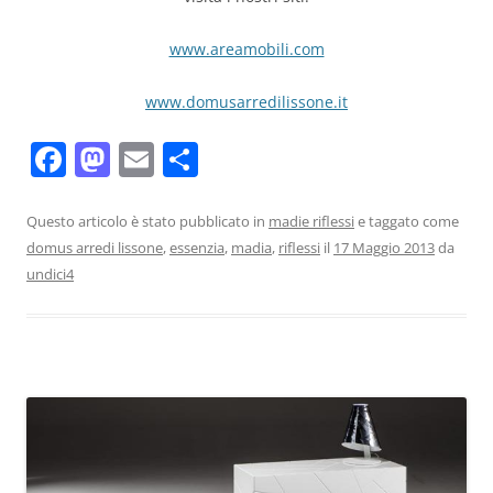
www.areamobili.com
www.domusarredilissone.it
F
M
E
C
a
a
m
o
c
st
ai
n
Questo articolo è stato pubblicato in
madie riflessi
e taggato come
domus arredi lissone
,
essenzia
,
madia
,
riflessi
il
17 Maggio 2013
da
e
o
l
di
undici4
b
d
vi
o
o
di
o
n
k