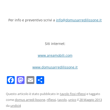
Per info e preventivo scrivi a
info@domusarredilissone.it
Siti internet:
www.areamobili.com
www.domusarredilissone.it
F
M
E
C
a
a
m
o
c
st
ai
n
Questo articolo è stato pubblicato in
tavolo fissi riflessi
e taggato
come
domus arredi lissone
,
riflessi
,
tavolo
,
unico
il
28 Maggio 2013
e
o
l
di
da
undici4