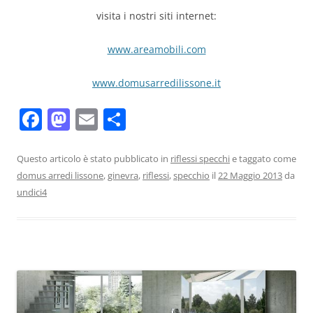
visita i nostri siti internet:
www.areamobili.com
www.domusarredilissone.it
F
M
E
C
a
a
m
o
c
st
ai
n
Questo articolo è stato pubblicato in
riflessi specchi
e taggato come
domus arredi lissone
,
ginevra
,
riflessi
,
specchio
il
22 Maggio 2013
da
e
o
l
di
undici4
b
d
vi
o
o
di
o
n
k