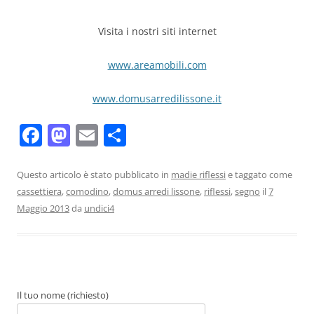
Visita i nostri siti internet
www.areamobili.com
www.domusarredilissone.it
F
M
E
C
a
a
m
o
c
st
ai
n
Questo articolo è stato pubblicato in
madie riflessi
e taggato come
cassettiera
,
comodino
,
domus arredi lissone
,
riflessi
,
segno
il
7
e
o
l
di
Maggio 2013
da
undici4
b
d
vi
o
o
di
o
n
k
Il tuo nome (richiesto)