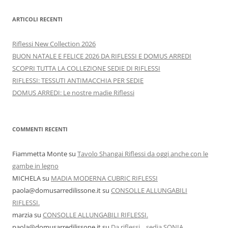
ARTICOLI RECENTI
Riflessi New Collection 2026
BUON NATALE E FELICE 2026 DA RIFLESSI E DOMUS ARREDI
SCOPRI TUTTA LA COLLEZIONE SEDIE DI RIFLESSI
RIFLESSI: TESSUTI ANTIMACCHIA PER SEDIE
DOMUS ARREDI: Le nostre madie Riflessi
COMMENTI RECENTI
Fiammetta Monte
su
Tavolo Shangai Riflessi da oggi anche con le
gambe in legno
MICHELA
su
MADIA MODERNA CUBRIC RIFLESSI
paola@domusarredilissone.it
su
CONSOLLE ALLUNGABILI
RIFLESSI.
marzia
su
CONSOLLE ALLUNGABILI RIFLESSI.
paola@domusarredilissone.it
su
Da riflessi .. sedia SONIA