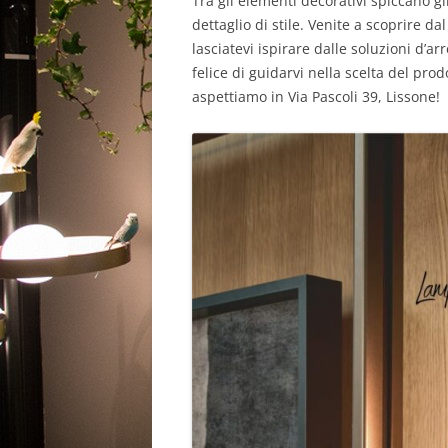
Tra gli elementi decorativi spiccano gli
dettaglio di stile. Venite a scoprire dal
lasciatevi ispirare dalle soluzioni d’
felice di guidarvi nella scelta del prodo
aspettiamo in Via Pascoli 39, Lissone!