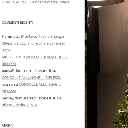
DOMUS ARREDI: Le nostre madie Riflessi
COMMENTI RECENTI
Fiammetta Monte
su
Tavolo Shangai
Riflessi da oggi anche con le gambe in
legno
MICHELA
su
MADIA MODERNA CUBRIC
RIFLESSI
paola@domusarredilissone.it
su
CONSOLLE ALLUNGABILI RIFLESSI.
marzia
su
CONSOLLE ALLUNGABILI
RIFLESSI.
paola@domusarredilissone.it
su
Da
riflessi .. sedia SONIA
ARCHIVI