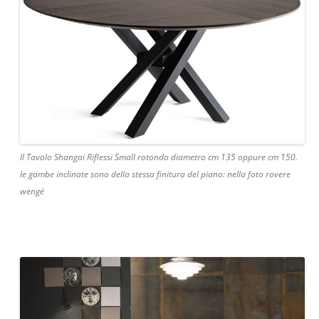
Il Tavolo Shangai Riflessi Small rotondo diametro cm 135 oppure cm 150.
le gambe inclinate sono della stessa finitura del piano: nella foto rovere
wengé