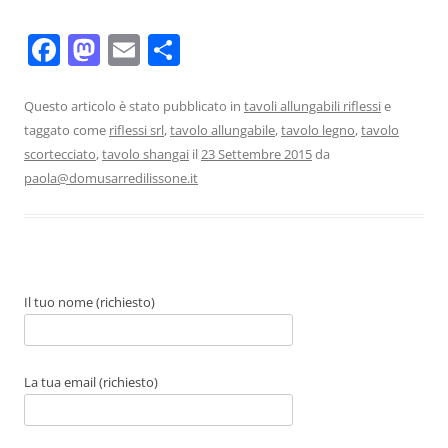
F
M
E
C
a
a
m
o
c
st
ai
n
Questo articolo è stato pubblicato in
tavoli allungabili riflessi
e
taggato come
riflessi srl
,
tavolo allungabile
,
tavolo legno
,
tavolo
e
o
l
di
scortecciato
,
tavolo shangai
il
23 Settembre 2015
da
b
d
vi
paola@domusarredilissone.it
o
o
di
o
n
k
Il tuo nome (richiesto)
La tua email (richiesto)