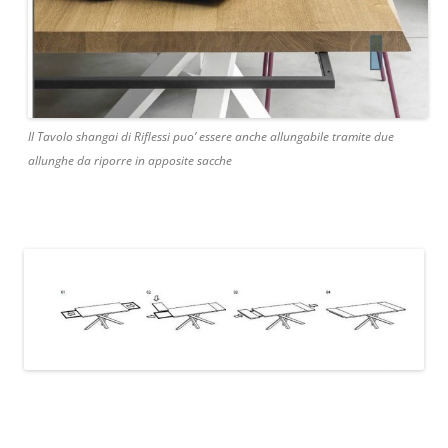
Il Tavolo shangai di Riflessi puo’ essere anche allungabile tramite due
allunghe da riporre in apposite sacche