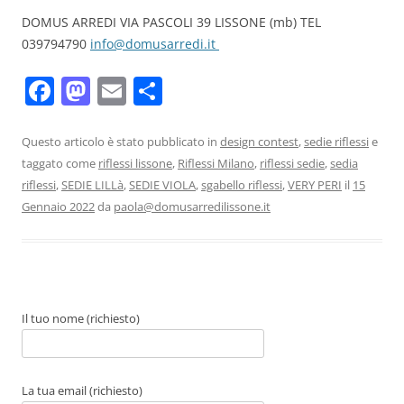
DOMUS ARREDI VIA PASCOLI 39 LISSONE (mb) TEL
039794790
info@domusarredi.it
F
M
E
C
a
a
m
o
c
st
ai
n
Questo articolo è stato pubblicato in
design contest
,
sedie riflessi
e
taggato come
riflessi lissone
,
Riflessi Milano
,
riflessi sedie
,
sedia
e
o
l
di
riflessi
,
SEDIE LILLà
,
SEDIE VIOLA
,
sgabello riflessi
,
VERY PERI
il
15
b
d
vi
Gennaio 2022
da
paola@domusarredilissone.it
o
o
di
o
n
k
Il tuo nome (richiesto)
La tua email (richiesto)