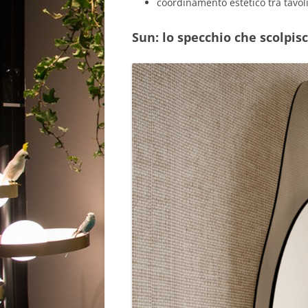
coordinamento estetico tra tavol
Sun: lo specchio che scolpisc