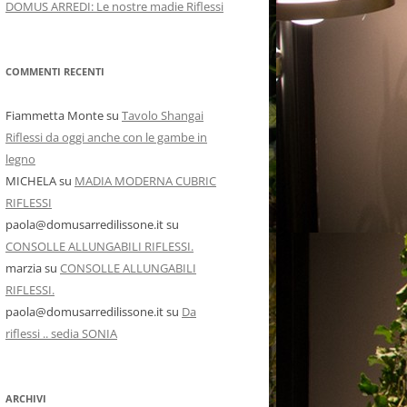
DOMUS ARREDI: Le nostre madie Riflessi
COMMENTI RECENTI
Fiammetta Monte
su
Tavolo Shangai
Riflessi da oggi anche con le gambe in
legno
MICHELA
su
MADIA MODERNA CUBRIC
RIFLESSI
paola@domusarredilissone.it
su
CONSOLLE ALLUNGABILI RIFLESSI.
marzia
su
CONSOLLE ALLUNGABILI
RIFLESSI.
paola@domusarredilissone.it
su
Da
riflessi .. sedia SONIA
ARCHIVI