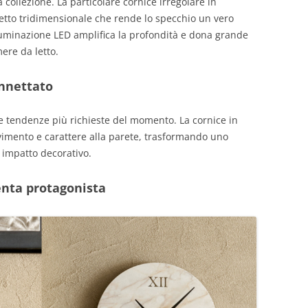
collezione. La particolare cornice irregolare in
ffetto tridimensionale che rende lo specchio un vero
luminazione LED amplifica la profondità e dona grande
ere da letto.
annettato
le tendenze più richieste del momento. La cornice in
imento e carattere alla parete, trasformando uno
 impatto decorativo.
enta protagonista