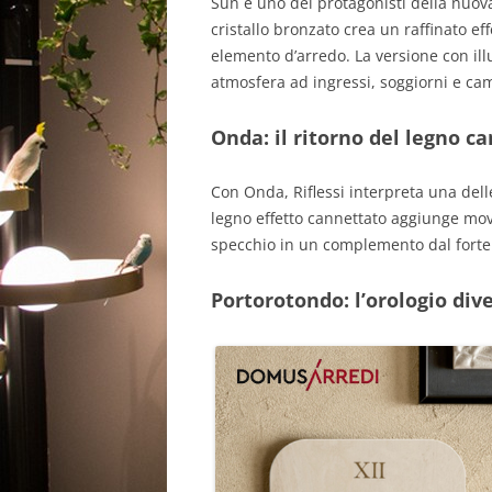
Sun è uno dei protagonisti della nuova 
cristallo bronzato crea un raffinato e
elemento d’arredo. La versione con il
atmosfera ad ingressi, soggiorni e cam
Onda: il ritorno del legno c
Con Onda, Riflessi interpreta una del
legno effetto cannettato aggiunge mov
specchio in un complemento dal forte
Portorotondo: l’orologio div