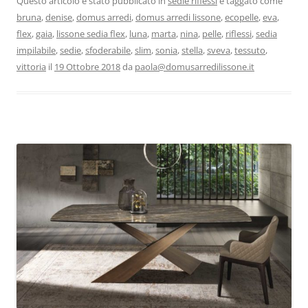
c
st
ai
n
Questo articolo è stato pubblicato in
sedie riflessi
e taggato come
bruna
,
denise
,
domus arredi
,
domus arredi lissone
,
ecopelle
,
eva
,
e
o
l
di
flex
,
gaia
,
lissone sedia flex
,
luna
,
marta
,
nina
,
pelle
,
riflessi
,
sedia
b
d
vi
impilabile
,
sedie
,
sfoderabile
,
slim
,
sonia
,
stella
,
sveva
,
tessuto
,
o
o
di
vittoria
il
19 Ottobre 2018
da
paola@domusarredilissone.it
o
n
k