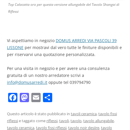
Top Calacatta oro per questa versione allungabile del Tavolo Shangai di
Riflessi
Vi aspettiamo in negozio
DOMUS ARREDI VIA PASCOLI 39
LISSONE
per mostravi dal vero tutte le finiture disponibili e
per riservarvi una quotazione personalizzata.
Per una visita in negozio e per avere una consulenza
gratuita di un nostro arredatore scrivi a
info@domusarredi.it
oppute tel 039794790
F
M
E
C
a
a
m
o
c
st
ai
n
Questo articolo è stato pubblicato in
tavoli ceramica
,
tavolo fissi
riflessi
e taggato come
riflessi
,
tavoli
,
tavolo
,
tavolo allungabile
,
e
o
l
di
tavolo ceramica
,
tavolo fissi riflessi
,
tavolo noir desiire
,
tavolo