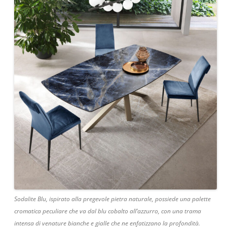
Sodalite Blu, ispirato alla pregevole pietra naturale, possiede una palette
cromatica peculiare che va dal blu cobalto all’azzurro, con una trama
intensa di venature bianche e gialle che ne enfatizzano la profondità.