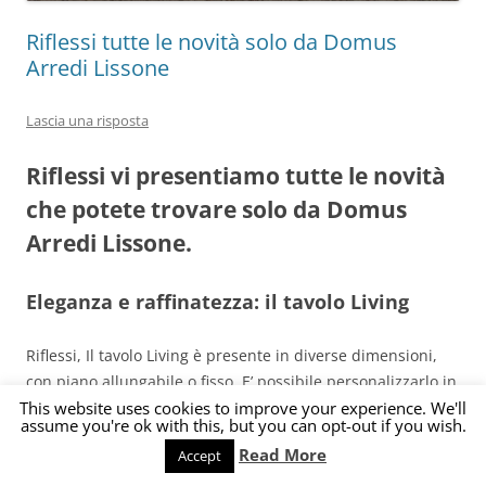
Riflessi tutte le novità solo da Domus
Arredi Lissone
Lascia una risposta
Riflessi vi presentiamo tutte le novità
che potete trovare solo da Domus
Arredi Lissone.
Eleganza e raffinatezza: il tavolo Living
Riflessi, Il tavolo Living è presente in diverse dimensioni,
con piano allungabile o fisso. E’ possibile personalizzarlo in
This website uses cookies to improve your experience. We'll
tutti gli aspetti: il piano può essere realizzato in legno,
assume you're ok with this, but you can opt-out if you wish.
cristallo o ceramica mentre le gambe possono essere in
Read More
Accept
metallo verniciato, in acciaio specchiante o in ottone.