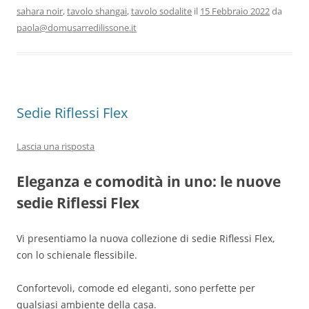
b
d
vi
sahara noir
,
tavolo shangai
,
tavolo sodalite
il
15 Febbraio 2022
da
o
o
di
paola@domusarredilissone.it
o
n
k
Sedie Riflessi Flex
Lascia una risposta
Eleganza e comodità in uno: le nuove
sedie Riflessi Flex
Vi presentiamo la nuova collezione di sedie Riflessi Flex,
con lo schienale flessibile.
Confortevoli, comode ed eleganti, sono perfette per
qualsiasi ambiente della casa.