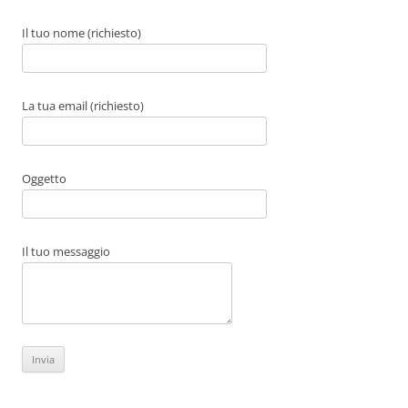
k
Il tuo nome (richiesto)
La tua email (richiesto)
Oggetto
Il tuo messaggio