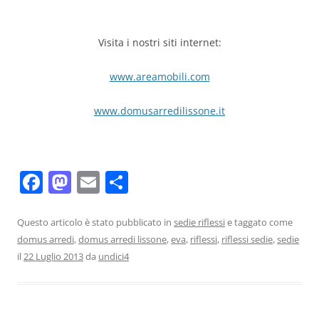
Visita i nostri siti internet:
www.areamobili.com
www.domusarredilissone.it
F
M
E
C
a
a
m
o
c
st
ai
n
Questo articolo è stato pubblicato in
sedie riflessi
e taggato come
domus arredi
,
domus arredi lissone
,
eva
,
riflessi
,
riflessi sedie
,
sedie
e
o
l
di
il
22 Luglio 2013
da
undici4
b
d
vi
o
o
di
o
n