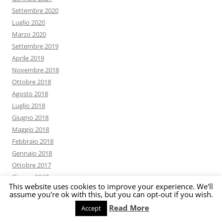
Settembre 2020
Luglio 2020
Marzo 2020
Settembre 2019
Aprile 2019
Novembre 2018
Ottobre 2018
Agosto 2018
Luglio 2018
Giugno 2018
Maggio 2018
Febbraio 2018
Gennaio 2018
Ottobre 2017
Giugno 2017
This website uses cookies to improve your experience. We'll
Febbraio 2017
assume you're ok with this, but you can opt-out if you wish.
Dicembre 2016
Read More
Accept
Settembre 2016