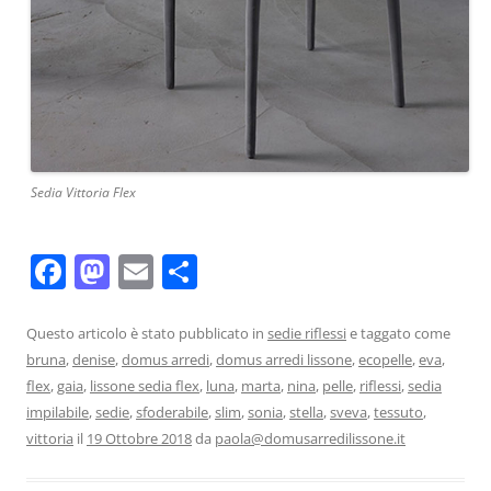
Sedia Vittoria Flex
F
M
E
C
a
a
m
o
c
st
ai
n
Questo articolo è stato pubblicato in
sedie riflessi
e taggato come
bruna
,
denise
,
domus arredi
,
domus arredi lissone
,
ecopelle
,
eva
,
e
o
l
di
flex
,
gaia
,
lissone sedia flex
,
luna
,
marta
,
nina
,
pelle
,
riflessi
,
sedia
b
d
vi
impilabile
,
sedie
,
sfoderabile
,
slim
,
sonia
,
stella
,
sveva
,
tessuto
,
o
o
di
vittoria
il
19 Ottobre 2018
da
paola@domusarredilissone.it
o
n