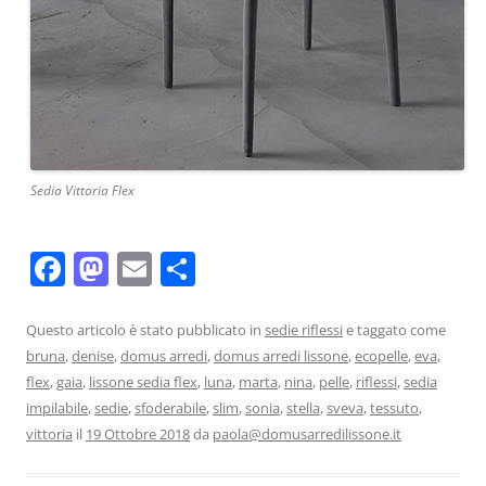
Sedia Vittoria Flex
F
M
E
C
a
a
m
o
c
st
ai
n
Questo articolo è stato pubblicato in
sedie riflessi
e taggato come
bruna
,
denise
,
domus arredi
,
domus arredi lissone
,
ecopelle
,
eva
,
e
o
l
di
flex
,
gaia
,
lissone sedia flex
,
luna
,
marta
,
nina
,
pelle
,
riflessi
,
sedia
b
d
vi
impilabile
,
sedie
,
sfoderabile
,
slim
,
sonia
,
stella
,
sveva
,
tessuto
,
o
o
di
vittoria
il
19 Ottobre 2018
da
paola@domusarredilissone.it
o
n