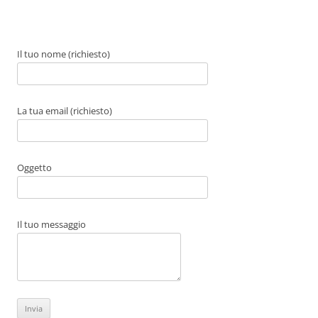
k
Il tuo nome (richiesto)
La tua email (richiesto)
Oggetto
Il tuo messaggio