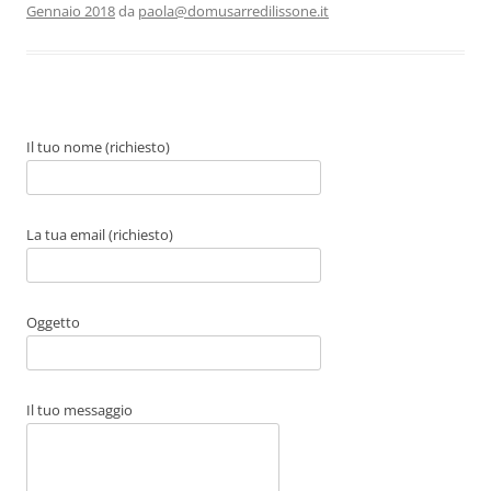
e
o
l
di
Gennaio 2018
da
paola@domusarredilissone.it
b
d
vi
o
o
di
o
n
k
Il tuo nome (richiesto)
La tua email (richiesto)
Oggetto
Il tuo messaggio