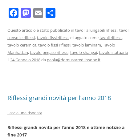
F
M
E
C
a
a
m
o
c
st
ai
n
Questo articolo è stato pubblicato in
tavoli allungabili riflessi
,
tavoli
consolle riflessi
,
tavolo fissi riflessi
e taggato come
tavoli riflessi
,
e
o
l
di
tavolo ceramica
,
tavolo fissi riflessi
,
tavolo laminam
,
Tavolo
b
d
vi
Manhattan
,
tavolo pegaso riflessi
,
tavolo shangai
,
tavolo statuario
o
o
di
il
24 Gennaio 2018
da
paola@domusarredilissone.it
o
n
k
Riflessi grandi novità per l’anno 2018
Lascia una risposta
Riflessi grandi novità per l’anno 2018 e ottime notizie a
fine 2017