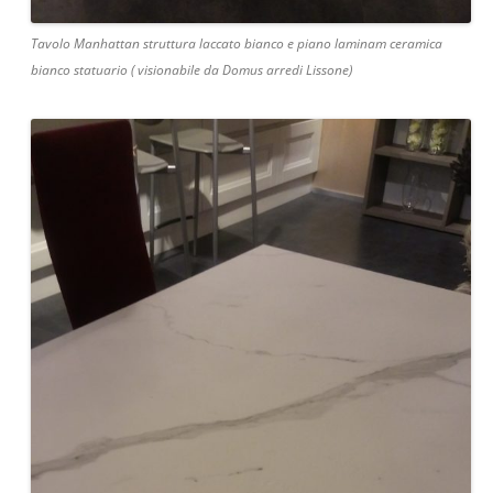
Tavolo Manhattan struttura laccato bianco e piano laminam ceramica
bianco statuario ( visionabile da Domus arredi Lissone)