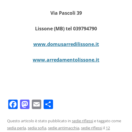
Via Pascoli 39
Lissone (MB) tel 039794790
www.domusarredilissone.it
www.arredamentolissone.it
F
M
E
C
a
a
m
o
c
st
ai
n
Questo articolo è stato pubblicato in
sedie riflessi
e taggato come
sedia perla
,
sedia sofia
,
sedie antimacchia
,
sedie riflessi
il
12