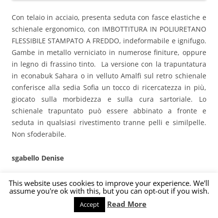
Con telaio in acciaio, presenta seduta con fasce elastiche e
schienale ergonomico, con IMBOTTITURA IN POLIURETANO
FLESSIBILE STAMPATO A FREDDO, indeformabile e ignifugo.
Gambe in metallo verniciato in numerose finiture, oppure
in legno di frassino tinto. La versione con la trapuntatura
in econabuk Sahara o in velluto Amalfi sul retro schienale
conferisce alla sedia Sofia un tocco di ricercatezza in più,
giocato sulla morbidezza e sulla cura sartoriale. Lo
schienale trapuntato può essere abbinato a fronte e
seduta in qualsiasi rivestimento tranne pelli e similpelle.
Non sfoderabile.
sgabello Denise
Le linee pulite, sobrie ed eleganti della sedia Denise Flex
This website uses cookies to improve your experience. We'll
assume you're ok with this, but you can opt-out if you wish.
con schienale basso si fanno insolite e originali nella
Read More
Accept
versione con schienale alto. Entrambe le versioni offrono
una seduta ergonomica, grazie allo schienale sagomato e