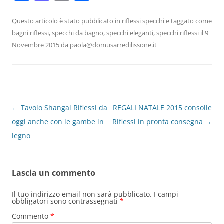
a
a
m
o
c
st
ai
n
Questo articolo è stato pubblicato in
riflessi specchi
e taggato come
bagni riflessi
,
specchi da bagno
,
specchi eleganti
,
specchi riflessi
il
9
e
o
l
di
Novembre 2015
da
paola@domusarredilissone.it
b
d
vi
o
o
di
o
n
k
Navigazione
←
Tavolo Shangai Riflessi da
REGALI NATALE 2015 consolle
articolo
oggi anche con le gambe in
Riflessi in pronta consegna
→
legno
Lascia un commento
Il tuo indirizzo email non sarà pubblicato.
I campi
obbligatori sono contrassegnati
*
Commento
*