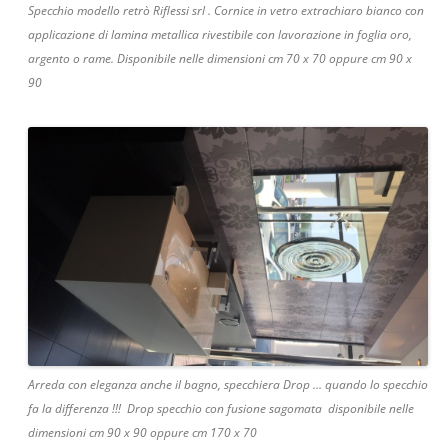
Specchio modello retrò Riflessi srl . Cornice in vetro extrachiaro bianco con
applicazione di lamina metallica rivestibile con lavorazione in foglia oro,
argento o rame. Disponibile nelle dimensioni cm 70 x 70 oppure cm 90 x
90
Arreda con eleganza anche il bagno, specchiera Drop … quando lo specchio
fa la differenza !!! Drop specchio con fusione sagomata disponibile nelle
dimensioni cm 90 x 90 oppure cm 170 x 70