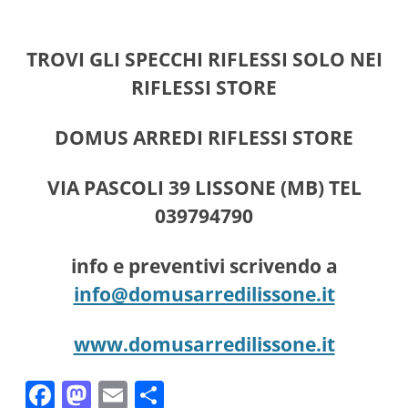
TROVI GLI SPECCHI RIFLESSI SOLO NEI
RIFLESSI STORE
DOMUS ARREDI RIFLESSI STORE
VIA PASCOLI 39 LISSONE (MB) TEL
039794790
info e preventivi scrivendo a
info@domusarredilissone.it
www.domusarredilissone.it
F
M
E
C