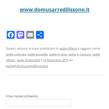
www.domusarredilissone.it
F
M
E
C
a
a
m
o
c
st
ai
n
Questo articolo è stato pubblicato in
sedie riflessi
e taggato come
sedie colorate
,
sedie ecopelle
,
sedie in lana
,
sedie in tessuto
,
sedie
e
o
l
di
riflessi
,
sedie sfoderabili
il
14 Dicembre 2015
da
b
d
vi
paola@domusarredilissone.it
o
o
di
o
n
k
Il tuo nome (richiesto)