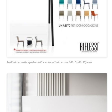
bellissime sedie sfoderabili e coloratissime modello Stella Riflessi