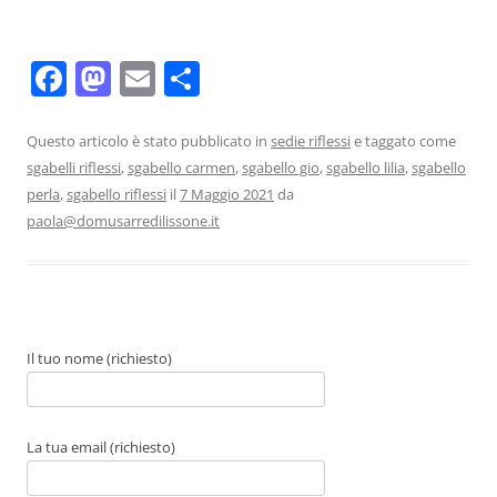
F
M
E
C
a
a
m
o
c
st
ai
n
Questo articolo è stato pubblicato in
sedie riflessi
e taggato come
sgabelli riflessi
,
sgabello carmen
,
sgabello gio
,
sgabello lilia
,
sgabello
e
o
l
di
perla
,
sgabello riflessi
il
7 Maggio 2021
da
b
d
vi
paola@domusarredilissone.it
o
o
di
o
n
k
Il tuo nome (richiesto)
La tua email (richiesto)